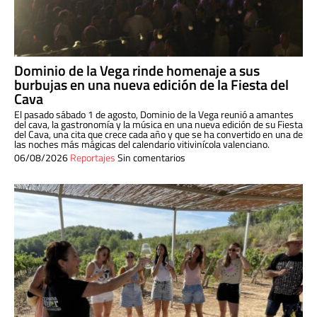
Dominio de la Vega rinde homenaje a sus
burbujas en una nueva edición de la Fiesta del
Cava
El pasado sábado 1 de agosto, Dominio de la Vega reunió a amantes
del cava, la gastronomía y la música en una nueva edición de su Fiesta
del Cava, una cita que crece cada año y que se ha convertido en una de
las noches más mágicas del calendario vitivinícola valenciano.
06/08/2026
Reportajes
Sin comentarios