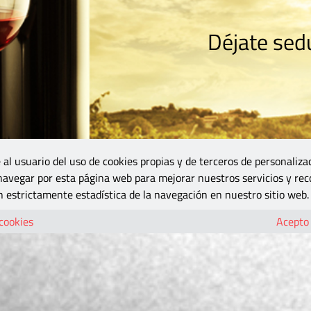
Déjate sedu
RISMO
ZONA DO
VINOS Y MÁS
GASTRONOMÍA
BLOGS
5B
 al usuario del uso de cookies propias y de terceros de personaliza
 navegar por esta página web para mejorar nuestros servicios y rec
 estrictamente estadística de la navegación en nuestro sitio web.
 cookies
Acepto