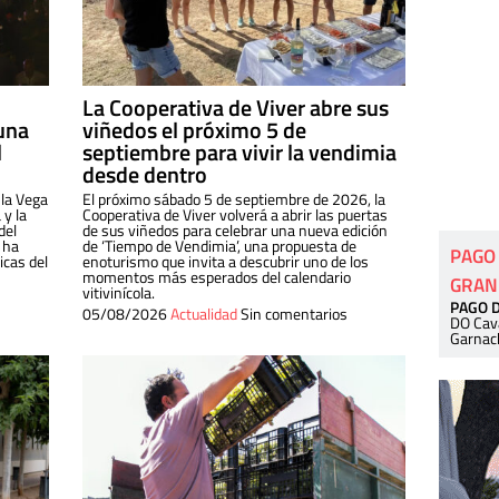
La Cooperativa de Viver abre sus
una
viñedos el próximo 5 de
l
septiembre para vivir la vendimia
desde dentro
 la Vega
El próximo sábado 5 de septiembre de 2026, la
 y la
Cooperativa de Viver volverá a abrir las puertas
del
de sus viñedos para celebrar una nueva edición
 ha
de ‘Tiempo de Vendimia’, una propuesta de
PAGO
cas del
enoturismo que invita a descubrir uno de los
momentos más esperados del calendario
GRAN
vitivinícola.
PAGO 
05/08/2026
Actualidad
Sin comentarios
DO Cav
Garnac