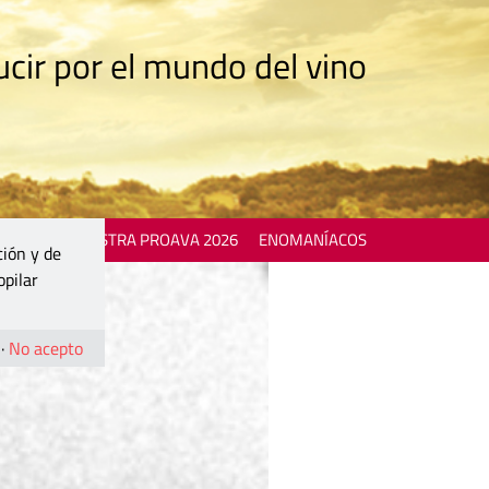
cir por el mundo del vino
 EVENTS
MOSTRA PROAVA 2026
ENOMANÍACOS
ción y de
opilar
·
No acepto