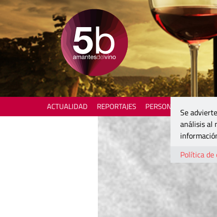
ACTUALIDAD
REPORTAJES
PERSONAJES
ENOTU
Se advierte
análisis al
información
Política de