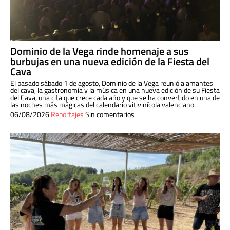
Dominio de la Vega rinde homenaje a sus
burbujas en una nueva edición de la Fiesta del
Cava
El pasado sábado 1 de agosto, Dominio de la Vega reunió a amantes
del cava, la gastronomía y la música en una nueva edición de su Fiesta
del Cava, una cita que crece cada año y que se ha convertido en una de
las noches más mágicas del calendario vitivinícola valenciano.
06/08/2026
Reportajes
Sin comentarios