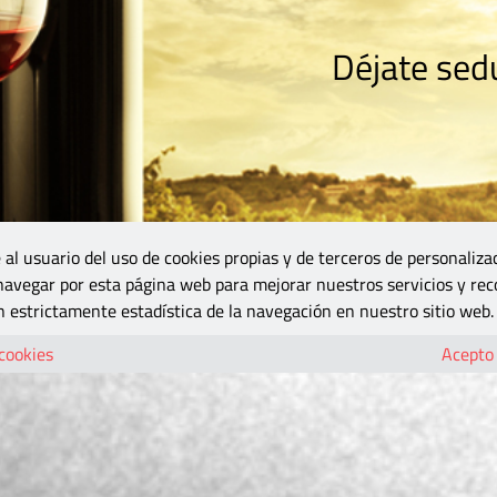
Déjate sedu
RISMO
ZONA DO
VINOS Y MÁS
GASTRONOMÍA
BLOGS
5B
 al usuario del uso de cookies propias y de terceros de personaliza
 navegar por esta página web para mejorar nuestros servicios y rec
 estrictamente estadística de la navegación en nuestro sitio web.
 cookies
Acepto