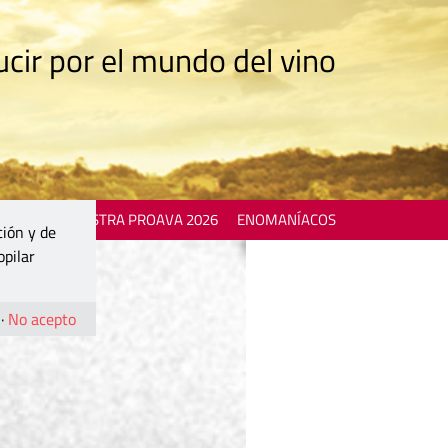
cir por el mundo del vino
 EVENTS
MOSTRA PROAVA 2026
ENOMANÍACOS
ción y de
opilar
·
No acepto