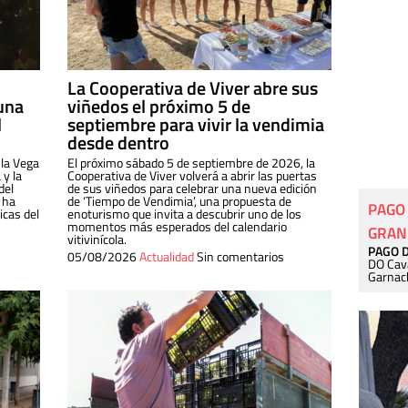
La Cooperativa de Viver abre sus
una
viñedos el próximo 5 de
l
septiembre para vivir la vendimia
desde dentro
 la Vega
El próximo sábado 5 de septiembre de 2026, la
 y la
Cooperativa de Viver volverá a abrir las puertas
del
de sus viñedos para celebrar una nueva edición
 ha
de ‘Tiempo de Vendimia’, una propuesta de
PAGO
cas del
enoturismo que invita a descubrir uno de los
momentos más esperados del calendario
GRAN
vitivinícola.
PAGO 
05/08/2026
Actualidad
Sin comentarios
DO Cav
Garnac