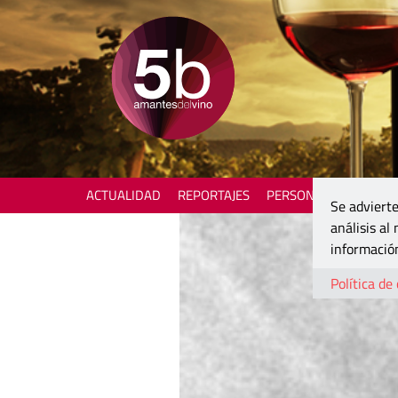
ACTUALIDAD
REPORTAJES
PERSONAJES
ENOTU
Se advierte
análisis al
información
Política de