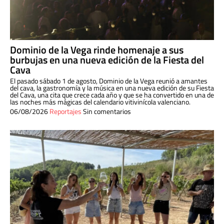
Dominio de la Vega rinde homenaje a sus
burbujas en una nueva edición de la Fiesta del
Cava
El pasado sábado 1 de agosto, Dominio de la Vega reunió a amantes
del cava, la gastronomía y la música en una nueva edición de su Fiesta
del Cava, una cita que crece cada año y que se ha convertido en una de
las noches más mágicas del calendario vitivinícola valenciano.
06/08/2026
Reportajes
Sin comentarios