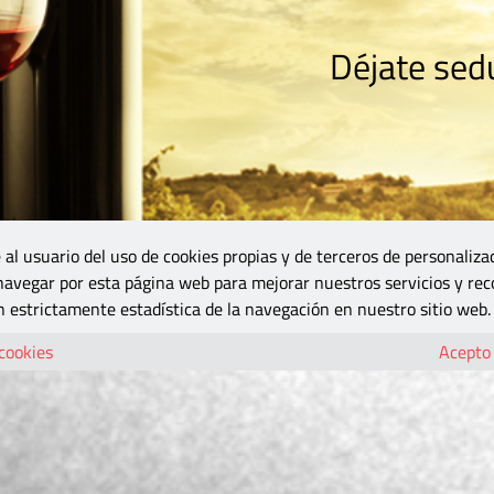
Déjate sedu
RISMO
ZONA DO
VINOS Y MÁS
GASTRONOMÍA
BLOGS
5B
 al usuario del uso de cookies propias y de terceros de personaliza
 navegar por esta página web para mejorar nuestros servicios y rec
 estrictamente estadística de la navegación en nuestro sitio web.
 cookies
Acepto