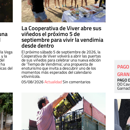
La Cooperativa de Viver abre sus
una
viñedos el próximo 5 de
l
septiembre para vivir la vendimia
desde dentro
 la Vega
El próximo sábado 5 de septiembre de 2026, la
 y la
Cooperativa de Viver volverá a abrir las puertas
del
de sus viñedos para celebrar una nueva edición
 ha
de ‘Tiempo de Vendimia’, una propuesta de
PAGO
cas del
enoturismo que invita a descubrir uno de los
momentos más esperados del calendario
GRAN
vitivinícola.
PAGO 
05/08/2026
Actualidad
Sin comentarios
DO Cav
Garnac