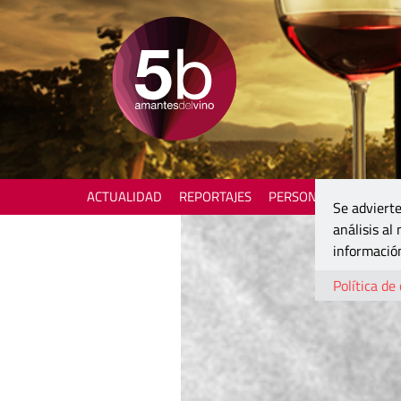
ACTUALIDAD
REPORTAJES
PERSONAJES
ENOTU
Se advierte
análisis al
información
Política de