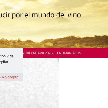
cir por el mundo del vino
 EVENTS
MOSTRA PROAVA 2026
ENOMANÍACOS
ción y de
opilar
·
No acepto