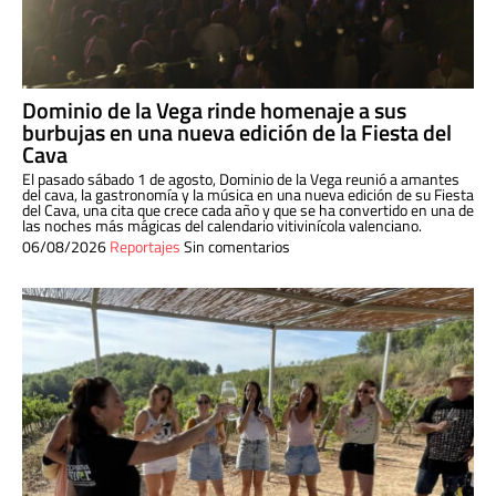
Dominio de la Vega rinde homenaje a sus
burbujas en una nueva edición de la Fiesta del
Cava
El pasado sábado 1 de agosto, Dominio de la Vega reunió a amantes
del cava, la gastronomía y la música en una nueva edición de su Fiesta
del Cava, una cita que crece cada año y que se ha convertido en una de
las noches más mágicas del calendario vitivinícola valenciano.
06/08/2026
Reportajes
Sin comentarios