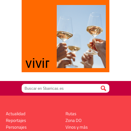
Actualidad
Rutas
Reportajes
Zona DO
Personajes
Vinos y más