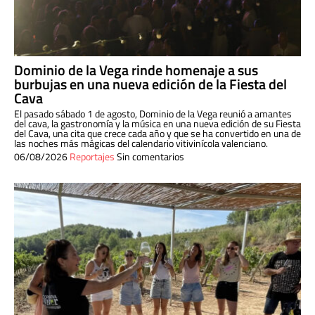
Dominio de la Vega rinde homenaje a sus
burbujas en una nueva edición de la Fiesta del
Cava
El pasado sábado 1 de agosto, Dominio de la Vega reunió a amantes
del cava, la gastronomía y la música en una nueva edición de su Fiesta
del Cava, una cita que crece cada año y que se ha convertido en una de
las noches más mágicas del calendario vitivinícola valenciano.
06/08/2026
Reportajes
Sin comentarios