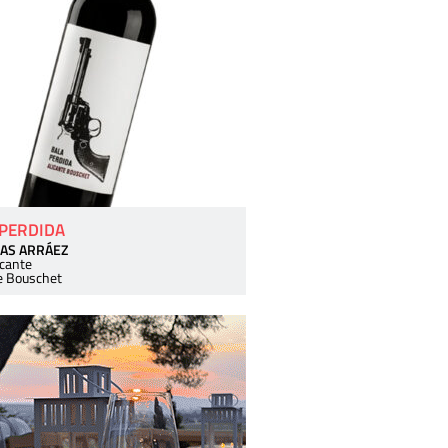
 PERDIDA
AS ARRÁEZ
icante
e Bouschet