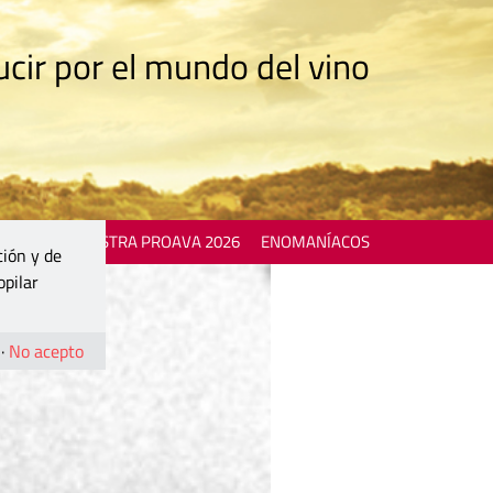
cir por el mundo del vino
 EVENTS
MOSTRA PROAVA 2026
ENOMANÍACOS
ción y de
opilar
·
No acepto