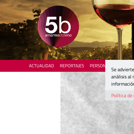
ACTUALIDAD
REPORTAJES
PERSONAJES
ENOTU
Se advierte
análisis al
información
Política de