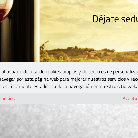
Déjate sedu
RISMO
ZONA DO
VINOS Y MÁS
GASTRONOMÍA
BLOGS
5B
 al usuario del uso de cookies propias y de terceros de personaliza
 navegar por esta página web para mejorar nuestros servicios y rec
 estrictamente estadística de la navegación en nuestro sitio web.
 cookies
Acepto