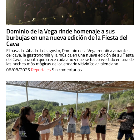
Dominio de la Vega rinde homenaje a sus
burbujas en una nueva edición de la Fiesta del
Cava
El pasado sábado 1 de agosto, Dominio de la Vega reunió a amantes
del cava, la gastronomía y la música en una nueva edición de su Fiesta
del Cava, una cita que crece cada año y que se ha convertido en una de
las noches más mágicas del calendario vitivinícola valenciano.
06/08/2026
Reportajes
Sin comentarios