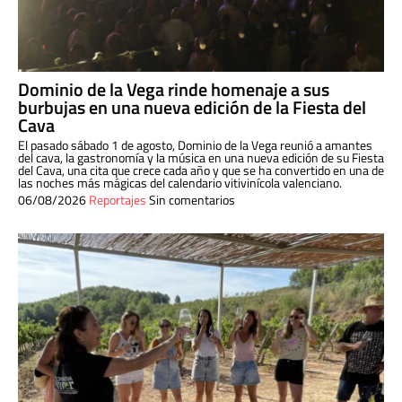
Dominio de la Vega rinde homenaje a sus
burbujas en una nueva edición de la Fiesta del
Cava
El pasado sábado 1 de agosto, Dominio de la Vega reunió a amantes
del cava, la gastronomía y la música en una nueva edición de su Fiesta
del Cava, una cita que crece cada año y que se ha convertido en una de
las noches más mágicas del calendario vitivinícola valenciano.
06/08/2026
Reportajes
Sin comentarios