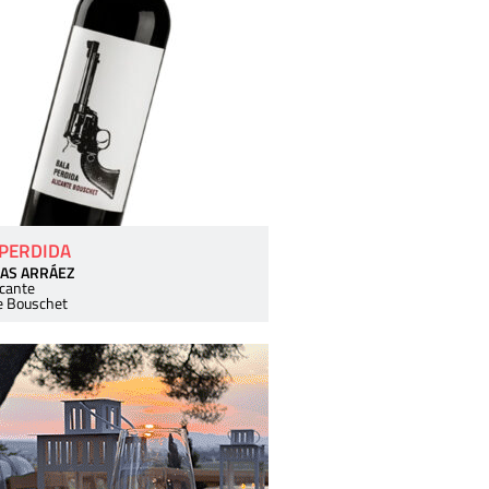
 PERDIDA
AS ARRÁEZ
icante
e Bouschet