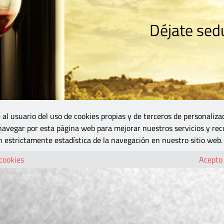
Déjate sedu
RISMO
ZONA DO
VINOS Y MÁS
GASTRONOMÍA
BLOGS
5B
 al usuario del uso de cookies propias y de terceros de personaliza
 navegar por esta página web para mejorar nuestros servicios y rec
 estrictamente estadística de la navegación en nuestro sitio web.
 cookies
Acepto