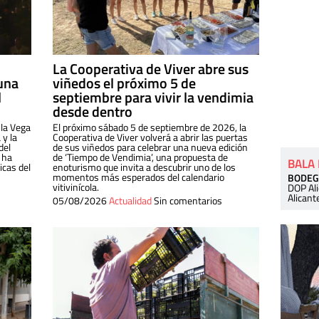
La Cooperativa de Viver abre sus
una
viñedos el próximo 5 de
l
septiembre para vivir la vendimia
desde dentro
 la Vega
El próximo sábado 5 de septiembre de 2026, la
 y la
Cooperativa de Viver volverá a abrir las puertas
del
de sus viñedos para celebrar una nueva edición
 ha
de ‘Tiempo de Vendimia’, una propuesta de
BALA
cas del
enoturismo que invita a descubrir uno de los
momentos más esperados del calendario
BODEG
vitivinícola.
DOP Al
Alicant
05/08/2026
Actualidad
Sin comentarios