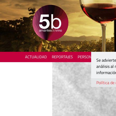
ACTUALIDAD
REPORTAJES
PERSONAJES
ENOTU
Se advierte
análisis al
información
Política de