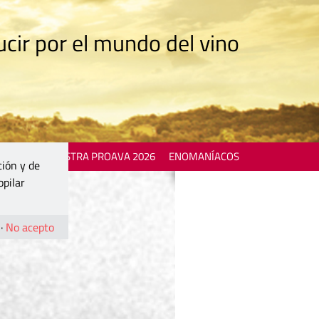
cir por el mundo del vino
 EVENTS
MOSTRA PROAVA 2026
ENOMANÍACOS
ción y de
opilar
·
No acepto