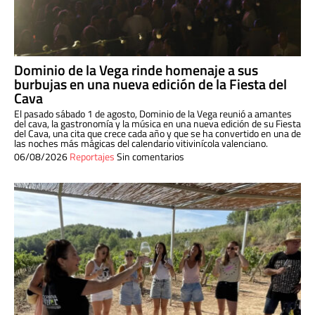
Dominio de la Vega rinde homenaje a sus
burbujas en una nueva edición de la Fiesta del
Cava
El pasado sábado 1 de agosto, Dominio de la Vega reunió a amantes
del cava, la gastronomía y la música en una nueva edición de su Fiesta
del Cava, una cita que crece cada año y que se ha convertido en una de
las noches más mágicas del calendario vitivinícola valenciano.
06/08/2026
Reportajes
Sin comentarios