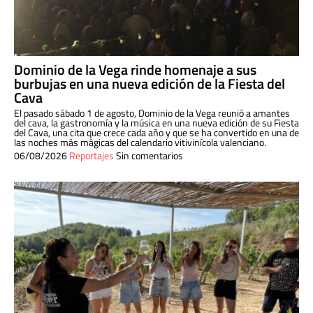
Dominio de la Vega rinde homenaje a sus
burbujas en una nueva edición de la Fiesta del
Cava
El pasado sábado 1 de agosto, Dominio de la Vega reunió a amantes
del cava, la gastronomía y la música en una nueva edición de su Fiesta
del Cava, una cita que crece cada año y que se ha convertido en una de
las noches más mágicas del calendario vitivinícola valenciano.
06/08/2026
Reportajes
Sin comentarios