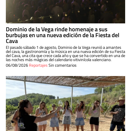
Dominio de la Vega rinde homenaje a sus
burbujas en una nueva edición de la Fiesta del
Cava
El pasado sábado 1 de agosto, Dominio de la Vega reunió a amantes
del cava, la gastronomía y la música en una nueva edición de su Fiesta
del Cava, una cita que crece cada año y que se ha convertido en una de
las noches más mágicas del calendario vitivinícola valenciano.
06/08/2026
Reportajes
Sin comentarios