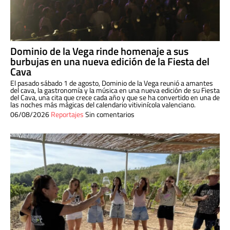
Dominio de la Vega rinde homenaje a sus
burbujas en una nueva edición de la Fiesta del
Cava
El pasado sábado 1 de agosto, Dominio de la Vega reunió a amantes
del cava, la gastronomía y la música en una nueva edición de su Fiesta
del Cava, una cita que crece cada año y que se ha convertido en una de
las noches más mágicas del calendario vitivinícola valenciano.
06/08/2026
Reportajes
Sin comentarios