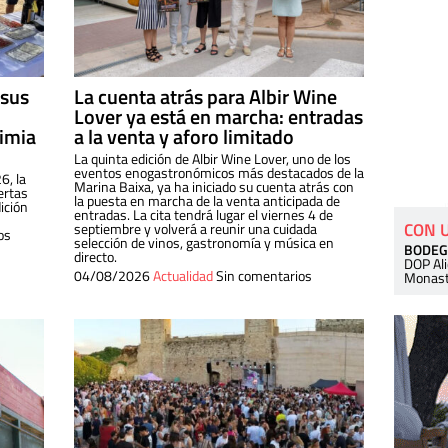
 sus
La cuenta atrás para Albir Wine
Lover ya está en marcha: entradas
dimia
a la venta y aforo limitado
La quinta edición de Albir Wine Lover, uno de los
eventos enogastronómicos más destacados de la
6, la
Marina Baixa, ya ha iniciado su cuenta atrás con
ertas
la puesta en marcha de la venta anticipada de
ición
entradas. La cita tendrá lugar el viernes 4 de
CON 
septiembre y volverá a reunir una cuidada
os
selección de vinos, gastronomía y música en
BODEG
directo.
DOP Al
04/08/2026
Actualidad
Sin comentarios
Monast