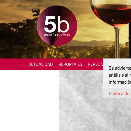
ACTUALIDAD
REPORTAJES
PERSONAJES
ENOTU
Se advierte
análisis al
información
Política de