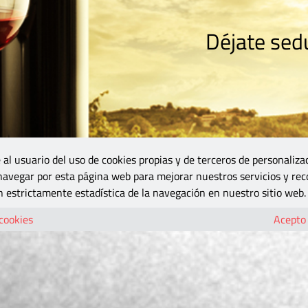
Déjate sedu
RISMO
ZONA DO
VINOS Y MÁS
GASTRONOMÍA
BLOGS
5B
 al usuario del uso de cookies propias y de terceros de personaliza
 navegar por esta página web para mejorar nuestros servicios y rec
 estrictamente estadística de la navegación en nuestro sitio web.
 cookies
Acepto