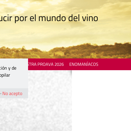
cir por el mundo del vino
 EVENTS
MOSTRA PROAVA 2026
ENOMANÍACOS
ción y de
opilar
·
No acepto