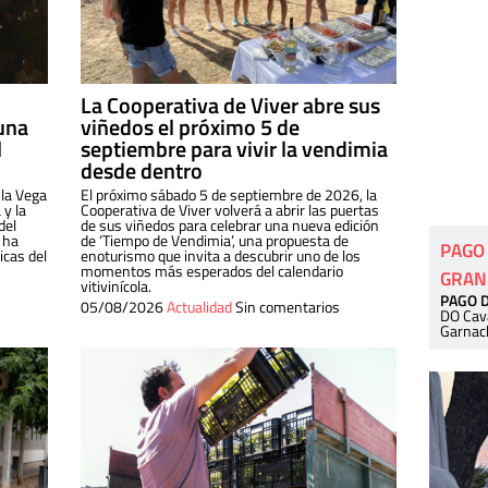
La Cooperativa de Viver abre sus
una
viñedos el próximo 5 de
l
septiembre para vivir la vendimia
desde dentro
 la Vega
El próximo sábado 5 de septiembre de 2026, la
 y la
Cooperativa de Viver volverá a abrir las puertas
del
de sus viñedos para celebrar una nueva edición
 ha
de ‘Tiempo de Vendimia’, una propuesta de
PAGO
cas del
enoturismo que invita a descubrir uno de los
momentos más esperados del calendario
GRAN
vitivinícola.
PAGO 
05/08/2026
Actualidad
Sin comentarios
DO Cav
Garnac