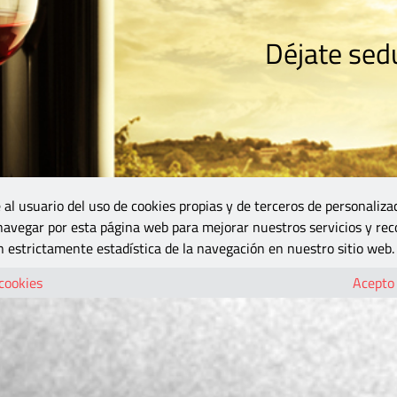
Déjate sedu
RISMO
ZONA DO
VINOS Y MÁS
GASTRONOMÍA
BLOGS
5B
 al usuario del uso de cookies propias y de terceros de personaliza
 navegar por esta página web para mejorar nuestros servicios y rec
 estrictamente estadística de la navegación en nuestro sitio web.
 cookies
Acepto