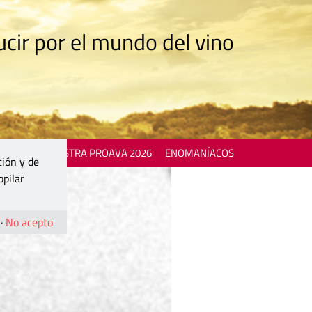
cir por el mundo del vino
 EVENTS
MOSTRA PROAVA 2026
ENOMANÍACOS
ción y de
opilar
·
No acepto