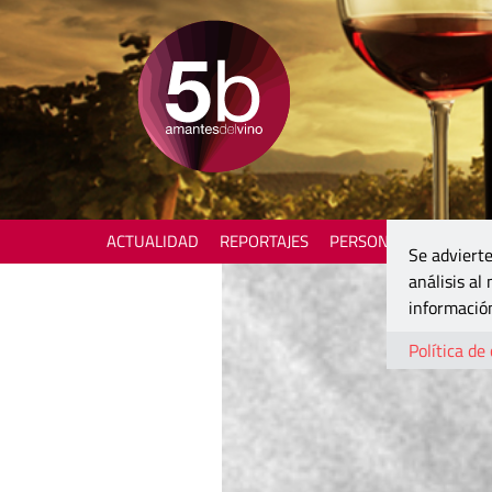
ACTUALIDAD
REPORTAJES
PERSONAJES
ENOTU
Se advierte
análisis al
información
Política de