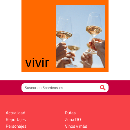
Actualidad
Rutas
Reportajes
Zona DO
Personajes
Vinos y más