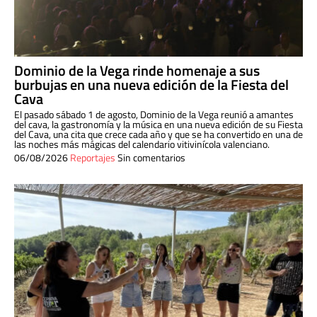
Dominio de la Vega rinde homenaje a sus
burbujas en una nueva edición de la Fiesta del
Cava
El pasado sábado 1 de agosto, Dominio de la Vega reunió a amantes
del cava, la gastronomía y la música en una nueva edición de su Fiesta
del Cava, una cita que crece cada año y que se ha convertido en una de
las noches más mágicas del calendario vitivinícola valenciano.
06/08/2026
Reportajes
Sin comentarios