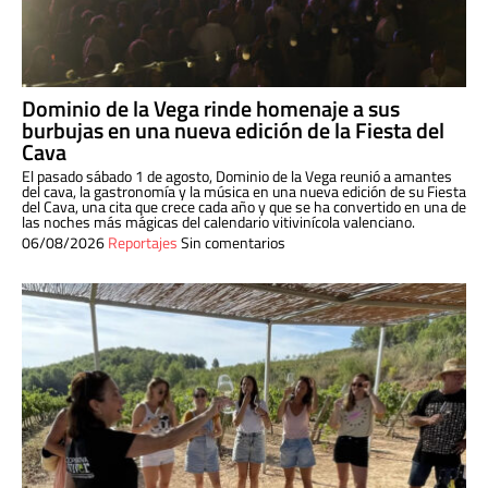
Dominio de la Vega rinde homenaje a sus
burbujas en una nueva edición de la Fiesta del
Cava
El pasado sábado 1 de agosto, Dominio de la Vega reunió a amantes
del cava, la gastronomía y la música en una nueva edición de su Fiesta
del Cava, una cita que crece cada año y que se ha convertido en una de
las noches más mágicas del calendario vitivinícola valenciano.
06/08/2026
Reportajes
Sin comentarios