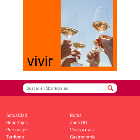
Actualidad
Rutas
Reportajes
Zona DO
Personajes
Vinos y más
Territorio
Gastronomía