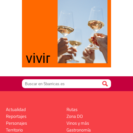
Actualidad
Rutas
Reportajes
Zona DO
Personajes
Vinos y más
Territorio
Gastronomía