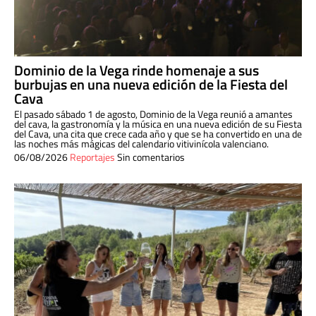
Dominio de la Vega rinde homenaje a sus
burbujas en una nueva edición de la Fiesta del
Cava
El pasado sábado 1 de agosto, Dominio de la Vega reunió a amantes
del cava, la gastronomía y la música en una nueva edición de su Fiesta
del Cava, una cita que crece cada año y que se ha convertido en una de
las noches más mágicas del calendario vitivinícola valenciano.
06/08/2026
Reportajes
Sin comentarios