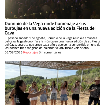
Dominio de la Vega rinde homenaje a sus
burbujas en una nueva edición de la Fiesta del
Cava
El pasado sábado 1 de agosto, Dominio de la Vega reunió a amantes
del cava, la gastronomía y la música en una nueva edición de su Fiesta
del Cava, una cita que crece cada año y que se ha convertido en una de
las noches más mágicas del calendario vitivinícola valenciano.
06/08/2026
Reportajes
Sin comentarios