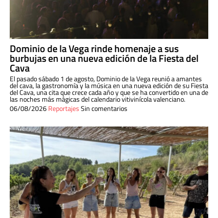
Dominio de la Vega rinde homenaje a sus
burbujas en una nueva edición de la Fiesta del
Cava
El pasado sábado 1 de agosto, Dominio de la Vega reunió a amantes
del cava, la gastronomía y la música en una nueva edición de su Fiesta
del Cava, una cita que crece cada año y que se ha convertido en una de
las noches más mágicas del calendario vitivinícola valenciano.
06/08/2026
Reportajes
Sin comentarios