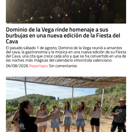
Dominio de la Vega rinde homenaje a sus
burbujas en una nueva edición de la Fiesta del
Cava
El pasado sábado 1 de agosto, Dominio de la Vega reunió a amantes
del cava, la gastronomía y la música en una nueva edición de su Fiesta
del Cava, una cita que crece cada año y que se ha convertido en una de
las noches más mágicas del calendario vitivinícola valenciano.
06/08/2026
Reportajes
Sin comentarios