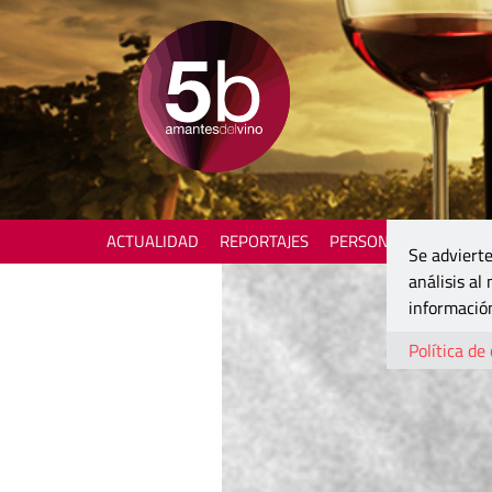
ACTUALIDAD
REPORTAJES
PERSONAJES
ENOTU
Se advierte
análisis al
información
Política de