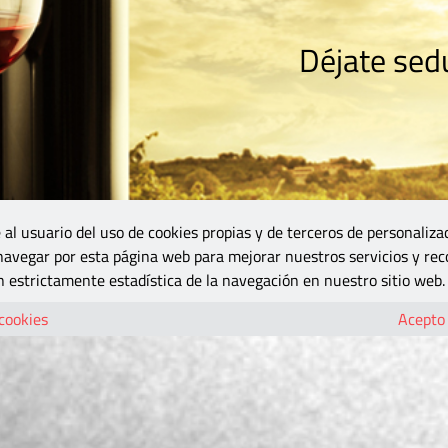
Déjate sedu
RISMO
ZONA DO
VINOS Y MÁS
GASTRONOMÍA
BLOGS
5B
 al usuario del uso de cookies propias y de terceros de personaliza
 navegar por esta página web para mejorar nuestros servicios y rec
 estrictamente estadística de la navegación en nuestro sitio web.
 cookies
Acepto