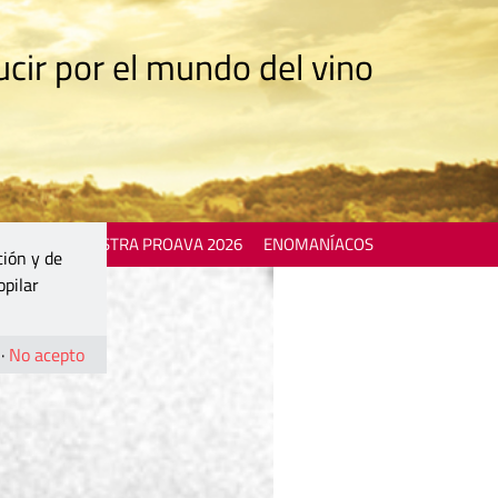
cir por el mundo del vino
 EVENTS
MOSTRA PROAVA 2026
ENOMANÍACOS
ción y de
opilar
·
No acepto