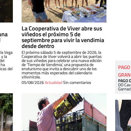
La Cooperativa de Viver abre sus
una
viñedos el próximo 5 de
l
septiembre para vivir la vendimia
desde dentro
 la Vega
El próximo sábado 5 de septiembre de 2026, la
 y la
Cooperativa de Viver volverá a abrir las puertas
del
de sus viñedos para celebrar una nueva edición
 ha
de ‘Tiempo de Vendimia’, una propuesta de
PAGO
cas del
enoturismo que invita a descubrir uno de los
momentos más esperados del calendario
GRAN
vitivinícola.
PAGO 
05/08/2026
Actualidad
Sin comentarios
DO Cav
Garnac