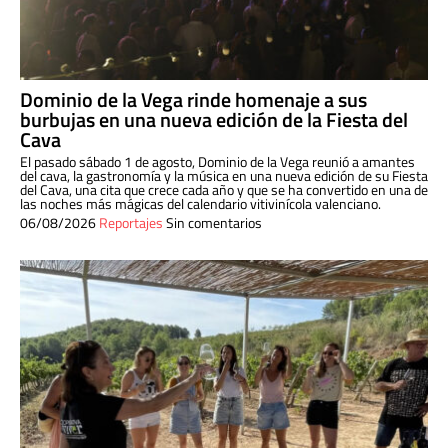
Dominio de la Vega rinde homenaje a sus
burbujas en una nueva edición de la Fiesta del
Cava
El pasado sábado 1 de agosto, Dominio de la Vega reunió a amantes
del cava, la gastronomía y la música en una nueva edición de su Fiesta
del Cava, una cita que crece cada año y que se ha convertido en una de
las noches más mágicas del calendario vitivinícola valenciano.
06/08/2026
Reportajes
Sin comentarios