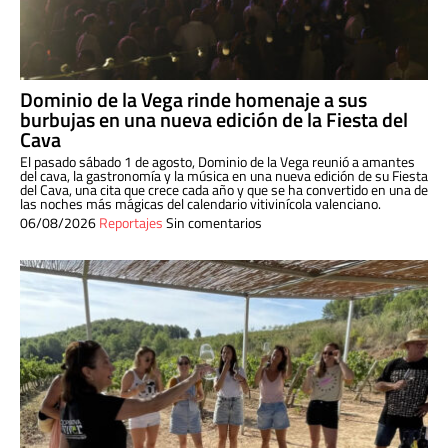
Dominio de la Vega rinde homenaje a sus
burbujas en una nueva edición de la Fiesta del
Cava
El pasado sábado 1 de agosto, Dominio de la Vega reunió a amantes
del cava, la gastronomía y la música en una nueva edición de su Fiesta
del Cava, una cita que crece cada año y que se ha convertido en una de
las noches más mágicas del calendario vitivinícola valenciano.
06/08/2026
Reportajes
Sin comentarios