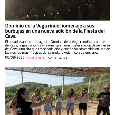
Dominio de la Vega rinde homenaje a sus
burbujas en una nueva edición de la Fiesta del
Cava
El pasado sábado 1 de agosto, Dominio de la Vega reunió a amantes
del cava, la gastronomía y la música en una nueva edición de su Fiesta
del Cava, una cita que crece cada año y que se ha convertido en una de
las noches más mágicas del calendario vitivinícola valenciano.
06/08/2026
Reportajes
Sin comentarios