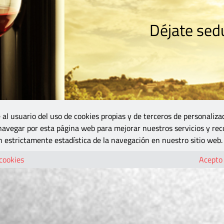
Déjate sedu
RISMO
ZONA DO
VINOS Y MÁS
GASTRONOMÍA
BLOGS
5B
 al usuario del uso de cookies propias y de terceros de personaliza
 navegar por esta página web para mejorar nuestros servicios y rec
 estrictamente estadística de la navegación en nuestro sitio web.
 cookies
Acepto