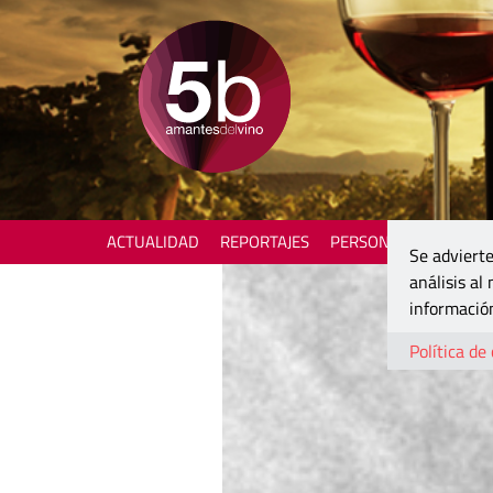
ACTUALIDAD
REPORTAJES
PERSONAJES
ENOTU
Se advierte
análisis al
información
Política de