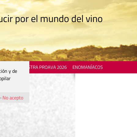
cir por el mundo del vino
 EVENTS
MOSTRA PROAVA 2026
ENOMANÍACOS
ción y de
opilar
·
No acepto