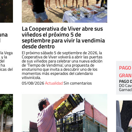
La Cooperativa de Viver abre sus
una
viñedos el próximo 5 de
l
septiembre para vivir la vendimia
desde dentro
 la Vega
El próximo sábado 5 de septiembre de 2026, la
 y la
Cooperativa de Viver volverá a abrir las puertas
del
de sus viñedos para celebrar una nueva edición
 ha
de ‘Tiempo de Vendimia’, una propuesta de
PAGO
cas del
enoturismo que invita a descubrir uno de los
momentos más esperados del calendario
GRAN
vitivinícola.
PAGO 
05/08/2026
Actualidad
Sin comentarios
DO Cav
Garnac