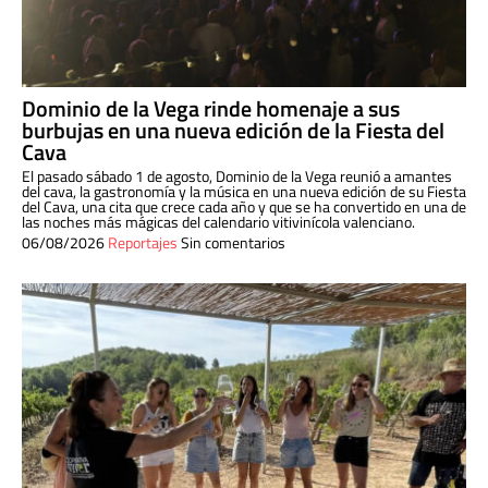
Dominio de la Vega rinde homenaje a sus
burbujas en una nueva edición de la Fiesta del
Cava
El pasado sábado 1 de agosto, Dominio de la Vega reunió a amantes
del cava, la gastronomía y la música en una nueva edición de su Fiesta
del Cava, una cita que crece cada año y que se ha convertido en una de
las noches más mágicas del calendario vitivinícola valenciano.
06/08/2026
Reportajes
Sin comentarios