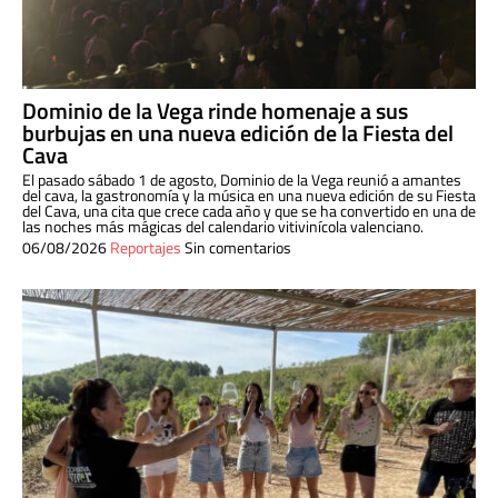
Dominio de la Vega rinde homenaje a sus
burbujas en una nueva edición de la Fiesta del
Cava
El pasado sábado 1 de agosto, Dominio de la Vega reunió a amantes
del cava, la gastronomía y la música en una nueva edición de su Fiesta
del Cava, una cita que crece cada año y que se ha convertido en una de
las noches más mágicas del calendario vitivinícola valenciano.
06/08/2026
Reportajes
Sin comentarios