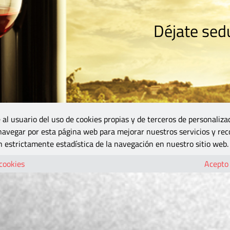
Déjate sedu
RISMO
ZONA DO
VINOS Y MÁS
GASTRONOMÍA
BLOGS
5B
 al usuario del uso de cookies propias y de terceros de personaliza
 navegar por esta página web para mejorar nuestros servicios y rec
 estrictamente estadística de la navegación en nuestro sitio web.
 cookies
Acepto