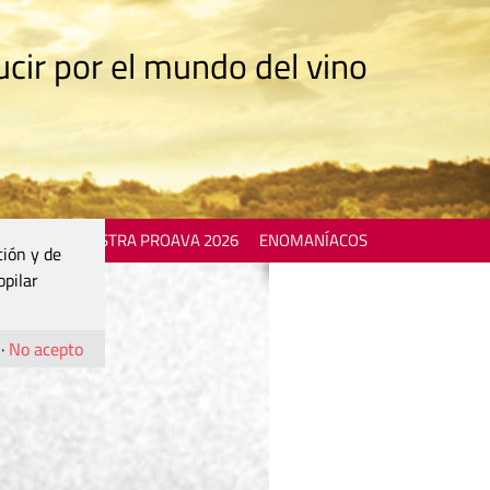
cir por el mundo del vino
 EVENTS
MOSTRA PROAVA 2026
ENOMANÍACOS
ción y de
opilar
·
No acepto