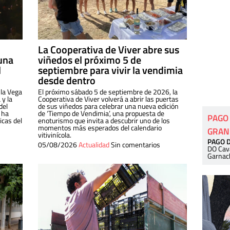
La Cooperativa de Viver abre sus
una
viñedos el próximo 5 de
l
septiembre para vivir la vendimia
desde dentro
 la Vega
El próximo sábado 5 de septiembre de 2026, la
 y la
Cooperativa de Viver volverá a abrir las puertas
del
de sus viñedos para celebrar una nueva edición
 ha
de ‘Tiempo de Vendimia’, una propuesta de
PAGO
cas del
enoturismo que invita a descubrir uno de los
momentos más esperados del calendario
GRAN
vitivinícola.
PAGO 
05/08/2026
Actualidad
Sin comentarios
DO Cav
Garnac