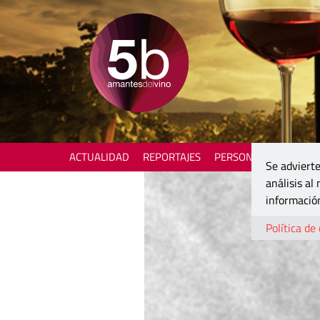
ACTUALIDAD
REPORTAJES
PERSONAJES
ENOTU
Se advierte
análisis al
información
Política de