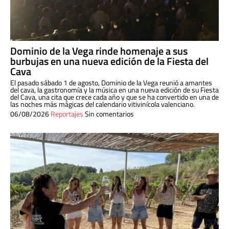
Dominio de la Vega rinde homenaje a sus
burbujas en una nueva edición de la Fiesta del
Cava
El pasado sábado 1 de agosto, Dominio de la Vega reunió a amantes
del cava, la gastronomía y la música en una nueva edición de su Fiesta
del Cava, una cita que crece cada año y que se ha convertido en una de
las noches más mágicas del calendario vitivinícola valenciano.
06/08/2026
Reportajes
Sin comentarios