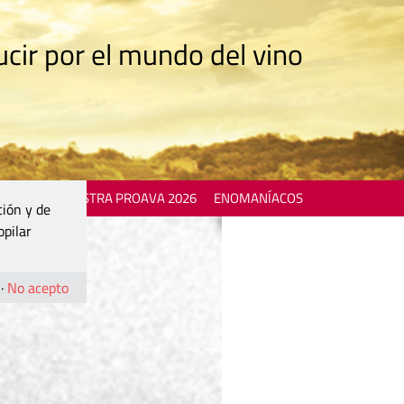
cir por el mundo del vino
 EVENTS
MOSTRA PROAVA 2026
ENOMANÍACOS
ción y de
opilar
·
No acepto