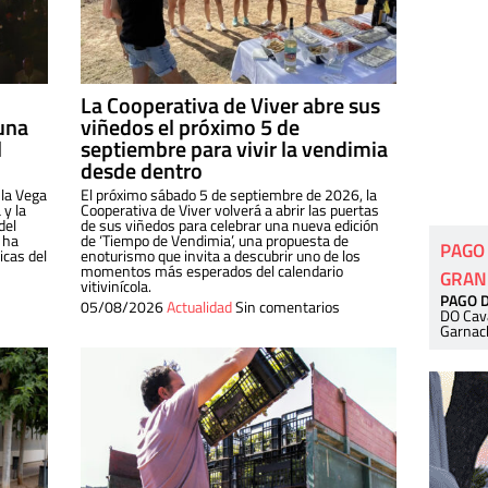
La Cooperativa de Viver abre sus
una
viñedos el próximo 5 de
l
septiembre para vivir la vendimia
desde dentro
 la Vega
El próximo sábado 5 de septiembre de 2026, la
 y la
Cooperativa de Viver volverá a abrir las puertas
del
de sus viñedos para celebrar una nueva edición
 ha
de ‘Tiempo de Vendimia’, una propuesta de
PAGO
cas del
enoturismo que invita a descubrir uno de los
momentos más esperados del calendario
GRAN
vitivinícola.
PAGO 
05/08/2026
Actualidad
Sin comentarios
DO Cav
Garnac