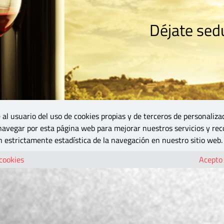
Déjate sedu
RISMO
ZONA DO
VINOS Y MÁS
GASTRONOMÍA
BLOGS
5B
 al usuario del uso de cookies propias y de terceros de personaliza
 navegar por esta página web para mejorar nuestros servicios y rec
 estrictamente estadística de la navegación en nuestro sitio web.
 cookies
Acepto