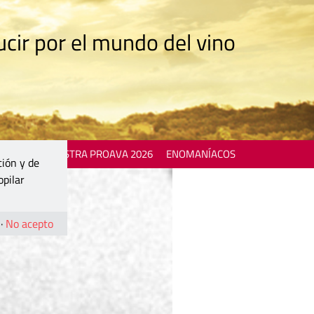
cir por el mundo del vino
 EVENTS
MOSTRA PROAVA 2026
ENOMANÍACOS
ción y de
opilar
·
No acepto