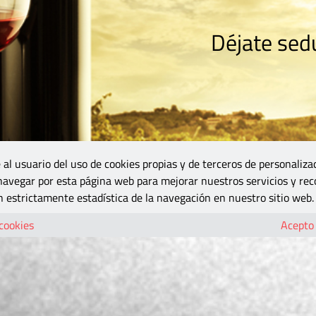
Déjate sedu
RISMO
ZONA DO
VINOS Y MÁS
GASTRONOMÍA
BLOGS
5B
 al usuario del uso de cookies propias y de terceros de personaliza
 navegar por esta página web para mejorar nuestros servicios y rec
 estrictamente estadística de la navegación en nuestro sitio web.
 cookies
Acepto