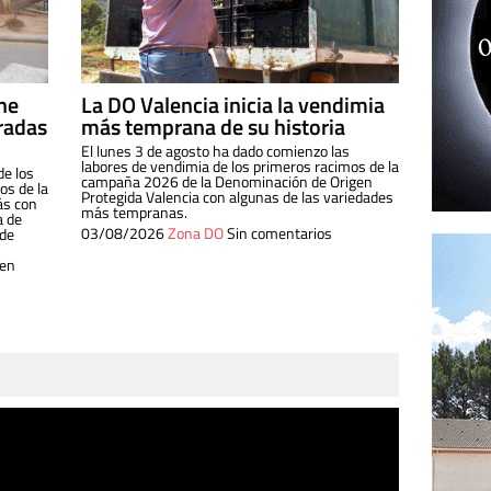
ine
La DO Valencia inicia la vendimia
radas
más temprana de su historia
El lunes 3 de agosto ha dado comienzo las
labores de vendimia de los primeros racimos de la
de los
campaña 2026 de la Denominación de Origen
s de la
Protegida Valencia con algunas de las variedades
ás con
más tempranas.
a de
03/08/2026
Zona DO
Sin comentarios
 de
 en