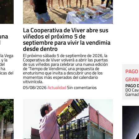
La Cooperativa de Viver abre sus
una
viñedos el próximo 5 de
l
septiembre para vivir la vendimia
desde dentro
 la Vega
El próximo sábado 5 de septiembre de 2026, la
 y la
Cooperativa de Viver volverá a abrir las puertas
del
de sus viñedos para celebrar una nueva edición
 ha
de ‘Tiempo de Vendimia’, una propuesta de
PAGO
cas del
enoturismo que invita a descubrir uno de los
momentos más esperados del calendario
GRAN
vitivinícola.
PAGO 
05/08/2026
Actualidad
Sin comentarios
DO Cav
Garnac