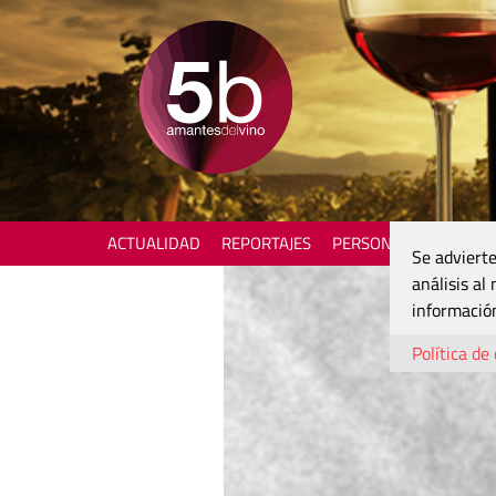
ACTUALIDAD
REPORTAJES
PERSONAJES
ENOTU
Se advierte
análisis al
información
Política de