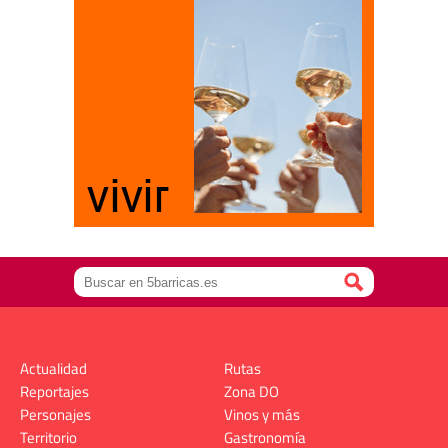
Actualidad
Rutas
Reportajes
Zona DO
Personajes
Vinos y más
Territorio
Gastronomía