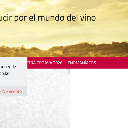
cir por el mundo del vino
 EVENTS
MOSTRA PROAVA 2026
ENOMANÍACOS
ción y de
opilar
·
No acepto