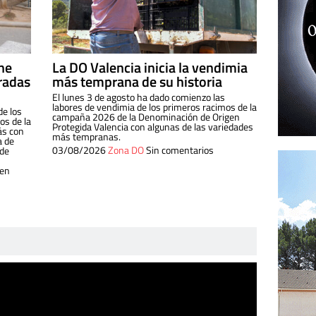
ine
La DO Valencia inicia la vendimia
radas
más temprana de su historia
El lunes 3 de agosto ha dado comienzo las
labores de vendimia de los primeros racimos de la
de los
campaña 2026 de la Denominación de Origen
s de la
Protegida Valencia con algunas de las variedades
ás con
más tempranas.
a de
03/08/2026
Zona DO
Sin comentarios
 de
 en