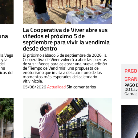
La Cooperativa de Viver abre sus
una
viñedos el próximo 5 de
l
septiembre para vivir la vendimia
desde dentro
 la Vega
El próximo sábado 5 de septiembre de 2026, la
 y la
Cooperativa de Viver volverá a abrir las puertas
del
de sus viñedos para celebrar una nueva edición
 ha
de ‘Tiempo de Vendimia’, una propuesta de
PAGO
cas del
enoturismo que invita a descubrir uno de los
momentos más esperados del calendario
GRAN
vitivinícola.
PAGO 
05/08/2026
Actualidad
Sin comentarios
DO Cav
Garnac