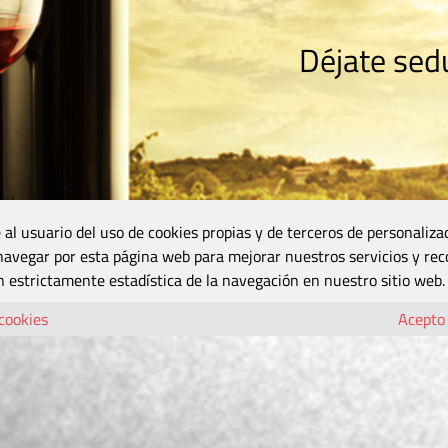
Déjate sedu
RISMO
ZONA DO
VINOS Y MÁS
GASTRONOMÍA
BLOGS
5B
 al usuario del uso de cookies propias y de terceros de personaliza
 navegar por esta página web para mejorar nuestros servicios y rec
 estrictamente estadística de la navegación en nuestro sitio web.
 cookies
Acepto