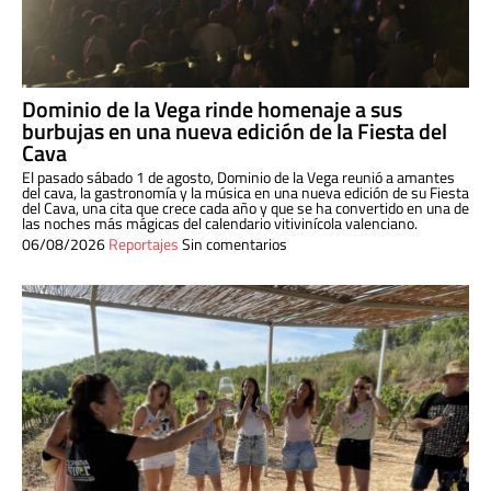
Dominio de la Vega rinde homenaje a sus
burbujas en una nueva edición de la Fiesta del
Cava
El pasado sábado 1 de agosto, Dominio de la Vega reunió a amantes
del cava, la gastronomía y la música en una nueva edición de su Fiesta
del Cava, una cita que crece cada año y que se ha convertido en una de
las noches más mágicas del calendario vitivinícola valenciano.
06/08/2026
Reportajes
Sin comentarios