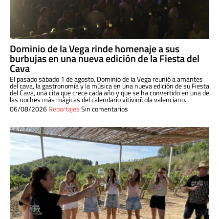
Dominio de la Vega rinde homenaje a sus
burbujas en una nueva edición de la Fiesta del
Cava
El pasado sábado 1 de agosto, Dominio de la Vega reunió a amantes
del cava, la gastronomía y la música en una nueva edición de su Fiesta
del Cava, una cita que crece cada año y que se ha convertido en una de
las noches más mágicas del calendario vitivinícola valenciano.
06/08/2026
Reportajes
Sin comentarios