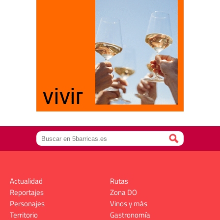
Actualidad
Rutas
Reportajes
Zona DO
Personajes
Vinos y más
Territorio
Gastronomía