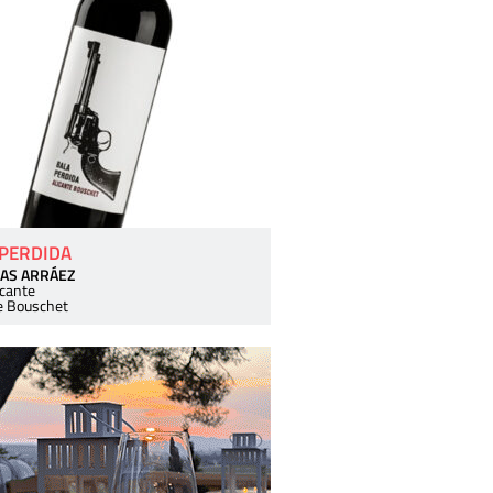
 PERDIDA
AS ARRÁEZ
icante
e Bouschet