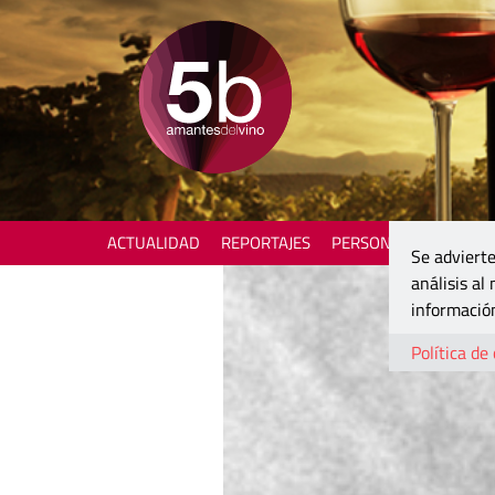
ACTUALIDAD
REPORTAJES
PERSONAJES
ENOTU
Se advierte
análisis al
información
Política de