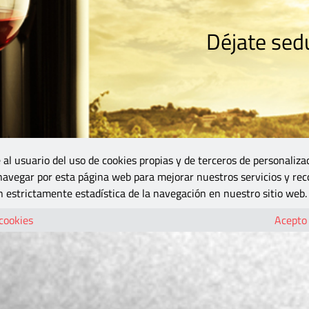
Déjate sedu
RISMO
ZONA DO
VINOS Y MÁS
GASTRONOMÍA
BLOGS
5B
 al usuario del uso de cookies propias y de terceros de personaliza
 navegar por esta página web para mejorar nuestros servicios y rec
 estrictamente estadística de la navegación en nuestro sitio web.
 cookies
Acepto