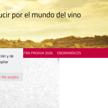
cir por el mundo del vino
 EVENTS
MOSTRA PROAVA 2026
ENOMANÍACOS
ción y de
opilar
·
No acepto