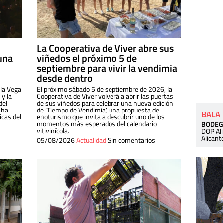
La Cooperativa de Viver abre sus
una
viñedos el próximo 5 de
l
septiembre para vivir la vendimia
desde dentro
 la Vega
El próximo sábado 5 de septiembre de 2026, la
 y la
Cooperativa de Viver volverá a abrir las puertas
del
de sus viñedos para celebrar una nueva edición
 ha
de ‘Tiempo de Vendimia’, una propuesta de
BALA
cas del
enoturismo que invita a descubrir uno de los
momentos más esperados del calendario
BODEG
vitivinícola.
DOP Al
Alicant
05/08/2026
Actualidad
Sin comentarios