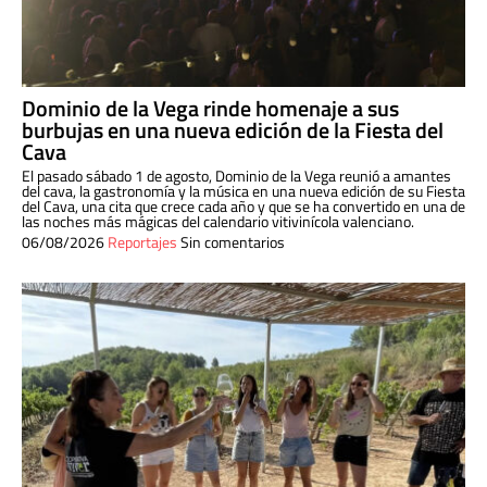
Dominio de la Vega rinde homenaje a sus
burbujas en una nueva edición de la Fiesta del
Cava
El pasado sábado 1 de agosto, Dominio de la Vega reunió a amantes
del cava, la gastronomía y la música en una nueva edición de su Fiesta
del Cava, una cita que crece cada año y que se ha convertido en una de
las noches más mágicas del calendario vitivinícola valenciano.
06/08/2026
Reportajes
Sin comentarios