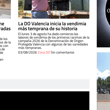
ine
La DO Valencia inicia la vendimia
radas
más temprana de su historia
El lunes 3 de agosto ha dado comienzo las
labores de vendimia de los primeros racimos de la
de los
campaña 2026 de la Denominación de Origen
s de la
Protegida Valencia con algunas de las variedades
ás con
más tempranas.
a de
03/08/2026
Zona DO
Sin comentarios
 de
 en