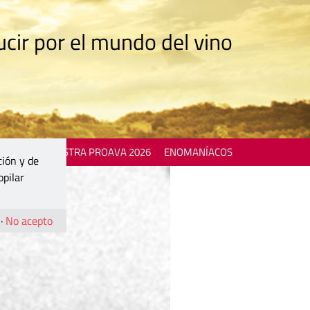
cir por el mundo del vino
 EVENTS
MOSTRA PROAVA 2026
ENOMANÍACOS
ción y de
opilar
·
No acepto