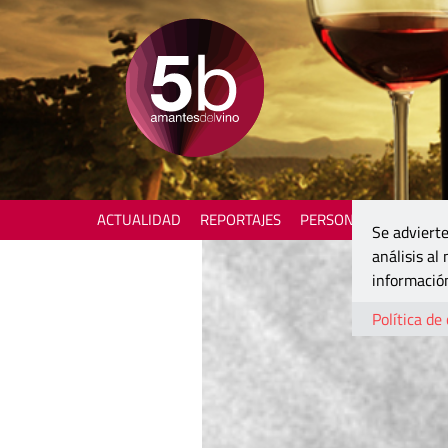
ACTUALIDAD
REPORTAJES
PERSONAJES
ENOTU
Se advierte
análisis al
información
Política de