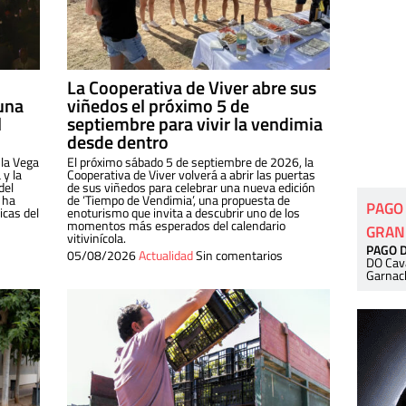
La Cooperativa de Viver abre sus
una
viñedos el próximo 5 de
l
septiembre para vivir la vendimia
desde dentro
 la Vega
El próximo sábado 5 de septiembre de 2026, la
 y la
Cooperativa de Viver volverá a abrir las puertas
del
de sus viñedos para celebrar una nueva edición
 ha
de ‘Tiempo de Vendimia’, una propuesta de
PAGO
cas del
enoturismo que invita a descubrir uno de los
momentos más esperados del calendario
GRAN
vitivinícola.
PAGO 
05/08/2026
Actualidad
Sin comentarios
DO Cav
Garnac