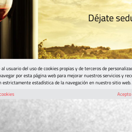
Déjate sedu
RISMO
ZONA DO
VINOS Y MÁS
GASTRONOMÍA
BLOGS
5B
 al usuario del uso de cookies propias y de terceros de personaliza
 navegar por esta página web para mejorar nuestros servicios y rec
 estrictamente estadística de la navegación en nuestro sitio web.
 cookies
Acepto