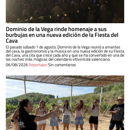
Dominio de la Vega rinde homenaje a sus
burbujas en una nueva edición de la Fiesta del
Cava
El pasado sábado 1 de agosto, Dominio de la Vega reunió a amantes
del cava, la gastronomía y la música en una nueva edición de su Fiesta
del Cava, una cita que crece cada año y que se ha convertido en una de
las noches más mágicas del calendario vitivinícola valenciano.
06/08/2026
Reportajes
Sin comentarios