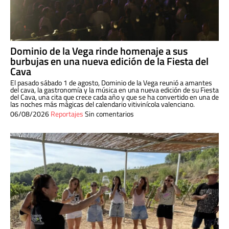
Dominio de la Vega rinde homenaje a sus
burbujas en una nueva edición de la Fiesta del
Cava
El pasado sábado 1 de agosto, Dominio de la Vega reunió a amantes
del cava, la gastronomía y la música en una nueva edición de su Fiesta
del Cava, una cita que crece cada año y que se ha convertido en una de
las noches más mágicas del calendario vitivinícola valenciano.
06/08/2026
Reportajes
Sin comentarios