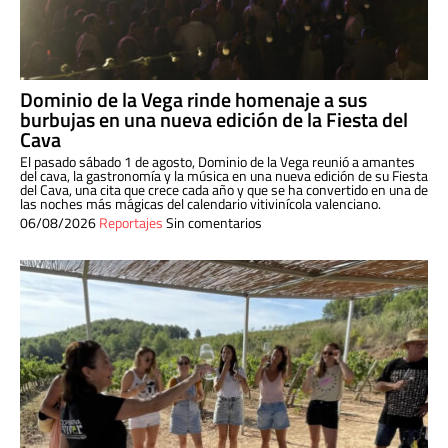
Dominio de la Vega rinde homenaje a sus
burbujas en una nueva edición de la Fiesta del
Cava
El pasado sábado 1 de agosto, Dominio de la Vega reunió a amantes
del cava, la gastronomía y la música en una nueva edición de su Fiesta
del Cava, una cita que crece cada año y que se ha convertido en una de
las noches más mágicas del calendario vitivinícola valenciano.
06/08/2026
Reportajes
Sin comentarios