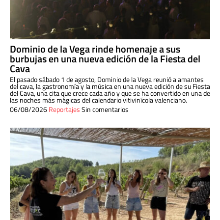
Dominio de la Vega rinde homenaje a sus
burbujas en una nueva edición de la Fiesta del
Cava
El pasado sábado 1 de agosto, Dominio de la Vega reunió a amantes
del cava, la gastronomía y la música en una nueva edición de su Fiesta
del Cava, una cita que crece cada año y que se ha convertido en una de
las noches más mágicas del calendario vitivinícola valenciano.
06/08/2026
Reportajes
Sin comentarios