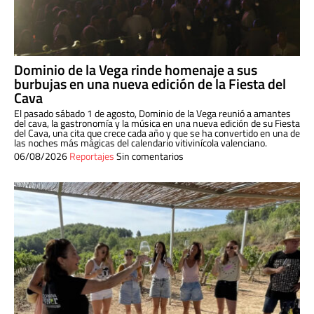
Dominio de la Vega rinde homenaje a sus
burbujas en una nueva edición de la Fiesta del
Cava
El pasado sábado 1 de agosto, Dominio de la Vega reunió a amantes
del cava, la gastronomía y la música en una nueva edición de su Fiesta
del Cava, una cita que crece cada año y que se ha convertido en una de
las noches más mágicas del calendario vitivinícola valenciano.
06/08/2026
Reportajes
Sin comentarios